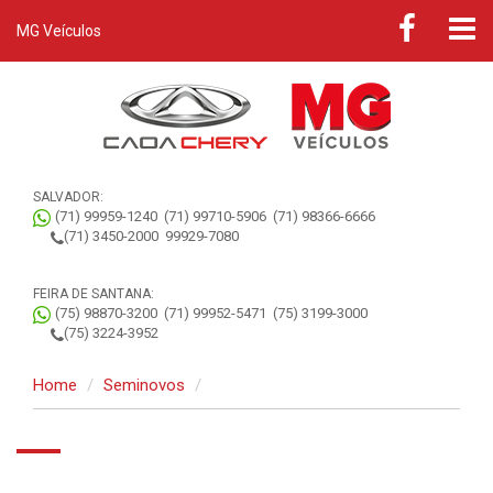
MG Veículos
SALVADOR:
(71) 99959-1240
(71) 99710-5906
(71) 98366-6666
(71) 3450-2000
99929-7080
FEIRA DE SANTANA:
(75) 98870-3200
(71) 99952-5471
(75) 3199-3000
(75) 3224-3952
Home
Seminovos