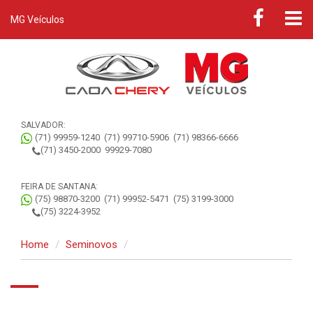
MG Veículos
SALVADOR:
(71) 99959-1240
(71) 99710-5906
(71) 98366-6666
(71) 3450-2000
99929-7080
FEIRA DE SANTANA:
(75) 98870-3200
(71) 99952-5471
(75) 3199-3000
(75) 3224-3952
Home
Seminovos