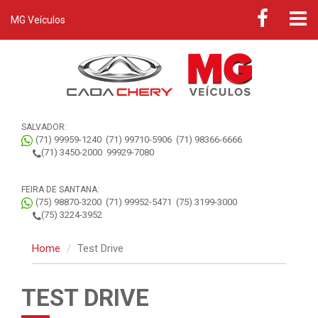
MG Veículos
SALVADOR:
(71) 99959-1240
(71) 99710-5906
(71) 98366-6666
(71) 3450-2000
99929-7080
FEIRA DE SANTANA:
(75) 98870-3200
(71) 99952-5471
(75) 3199-3000
(75) 3224-3952
Home
Test Drive
TEST DRIVE