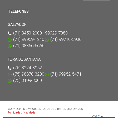
TELEFONES
SALVADOR:
(71) 3450-2000 99929-7080
(71) 99959-1240
(71) 99710-5906
(71) 98366-6666
FEIRA DE SANTANA:
(75) 3224-3952
(75) 98870-3200
(71) 99952-5471
(75) 3199-3000
COPYRIGHT MG VEÍCULOS TODOS OS DIREITOS RESERVADOS.
Política de privacidade